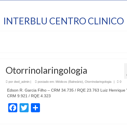
INTERBLU CENTRO CLINICO
Otorrinolaringologia
por
dwd_admin
|
postado em:
Médicos (Balneário)
,
Otorrinolaringologia
|
0
Edson R. Garcia Filho – CRM 34.735 / RQE 23.763 Luiz Henrique 
CRM 9.921 / RQE 4.323
Facebook
Twitter
Share