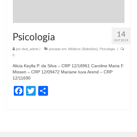
14
Psicologia
OUT 2019
por
dwd_admin
|
postado em:
Médicos (Balneário)
,
Psicologia
|
0
Alicia Keylla P. da Silva – CRP 12/18961 Caroline Maria F.
Missen – CRP 12/09472 Mariane Iuva Arend – CRP
12/11690
Facebook
Twitter
Share