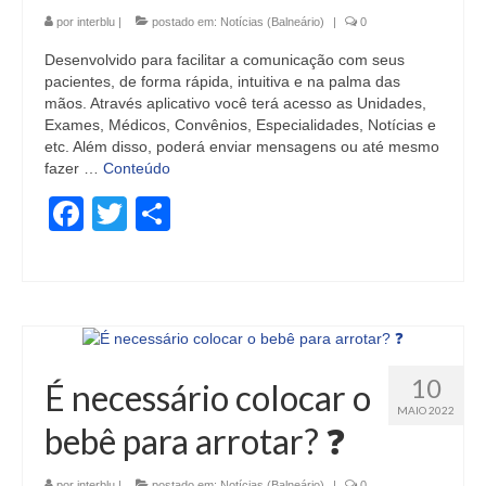
por
interblu
|
postado em:
Notícias (Balneário)
|
0
Desenvolvido para facilitar a comunicação com seus
pacientes, de forma rápida, intuitiva e na palma das
mãos. Através aplicativo você terá acesso as Unidades,
Exames, Médicos, Convênios, Especialidades, Notícias e
etc. Além disso, poderá enviar mensagens ou até mesmo
fazer …
Conteúdo
Facebook
Twitter
Share
10
É necessário colocar o
MAIO 2022
bebê para arrotar? ❓
por
interblu
|
postado em:
Notícias (Balneário)
|
0