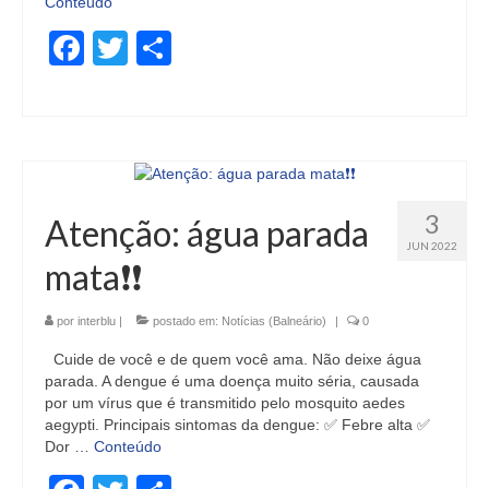
Conteúdo
Facebook
Twitter
Share
3
Atenção: água parada
JUN 2022
mata❗❗
por
interblu
|
postado em:
Notícias (Balneário)
|
0
Cuide de você e de quem você ama. Não deixe água
parada. A dengue é uma doença muito séria, causada
por um vírus que é transmitido pelo mosquito aedes
aegypti. Principais sintomas da dengue: ✅ Febre alta ✅
Dor …
Conteúdo