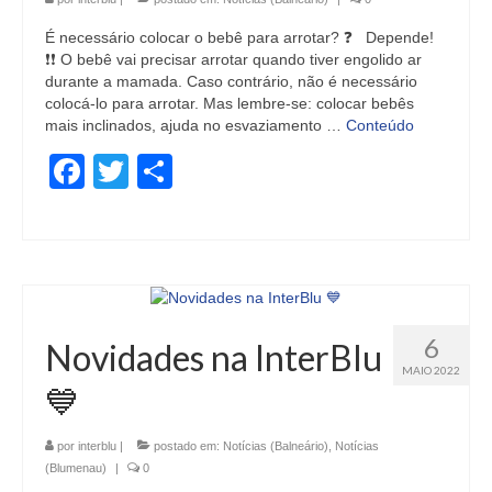
É necessário colocar o bebê para arrotar? ❓ Depende!
❗❗ O bebê vai precisar arrotar quando tiver engolido ar
durante a mamada. Caso contrário, não é necessário
colocá-lo para arrotar. Mas lembre-se: colocar bebês
mais inclinados, ajuda no esvaziamento …
Conteúdo
Facebook
Twitter
Share
6
Novidades na InterBlu
MAIO 2022
💙
por
interblu
|
postado em:
Notícias (Balneário)
,
Notícias
(Blumenau)
|
0