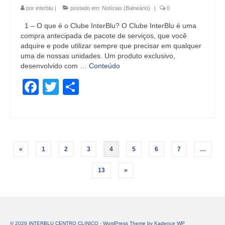
por
interblu
|
postado em:
Notícias (Balneário)
|
0
1 – O que é o Clube InterBlu? O Clube InterBlu é uma
compra antecipada de pacote de serviços, que você
adquire e pode utilizar sempre que precisar em qualquer
uma de nossas unidades. Um produto exclusivo,
desenvolvido com …
Conteúdo
Facebook
Twitter
Share
Paginação
«
1
2
3
4
5
6
7
…
de
13
»
posts
© 2026 INTERBLU CENTRO CLINICO - WordPress Theme by
Kadence WP