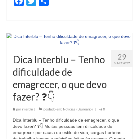
Facebook
Twitter
Share
29
Dica Interblu – Tenho
MAIO 2022
dificuldade de
emagrecer, o que devo
fazer? ❓👇
por
interblu
|
postado em:
Notícias (Balneário)
|
0
Dica Interblu – Tenho dificuldade de emagrecer, o que
devo fazer? ❓👇 Muitas pessoas têm dificuldade de
emagrecer por causa do estilo de vida, cargas horárias
de trabalho longas e refeições feitas às pressas. O ponto