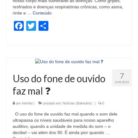
nosso corpo mais vulnerável às doenças. Como gripes,
resfriados e doenças respiratórias crônicas, como asma,
rinite e …
Conteúdo
Facebook
Twitter
Share
7
Uso do fone de ouvido
JUN 2022
faz mal ❓
por
interblu
|
postado em:
Notícias (Balneário)
|
0
O uso do fone de ouvido faz mal quando o som dele
ultrapassa os níveis saudáveis para nosso aparelho
auditivo, quando a unidade de medida do som – o
decibel – vai além dos 90. É ainda pior quando …