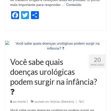
mais importante para responder …
Conteúdo
Facebook
Twitter
Share
20
Você sabe quais
MAIO 2022
doenças urológicas
podem surgir na infância?
❓
por
interblu
|
postado em:
Notícias (Balneário)
|
0
Você sabe quais doenças urológicas podem surgir na