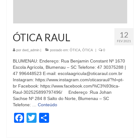
12
ÓTICA RAUL
FEV 2021
por
dwd_admin
|
postado em:
ÓTICA
,
ÓTICA
|
0
BLUMENAU: Endereço: Rua Benjamin Constant Nº 1670
Escola Agrícola, Blumenau – SC Telefone: 47 30375288 |
47 996448523 E-mail: escolaagricula@oticaraul.com.br
Instagram: https://www.instagram.com/oticasraul/?hl=pt-
br Facebook: https://www.facebook.com/%C3%93tica-
Raul-302525899797496/ Endereço :Rua Johan
Sachse Nº 284 8 Salto do Norte, Blumenau – SC
Telefone: …
Conteúdo
Facebook
Twitter
Share