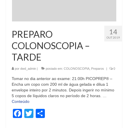
14
PREPARO
OUT 2019
COLONOSCOPIA –
TARDE
por
dwd_admin
|
postado em:
COLONOSCOPIA
,
Preparos
|
0
Tomar no dia anterior ao exame: 21:00h PICOPREP® –
Encha um copo com 200 ml de água gelada e dilua 1
envelope inteiro por 2 minutos. Depois ingerir no mínimo
5 copos de líquidos claros no período de 2 horas. …
Conteúdo
Facebook
Twitter
Share