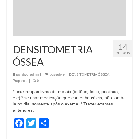
14
DENSITOMETRIA
OUT 2019
ÓSSEA
por
dwd_admin
|
postado em:
DENSITOMETRIA ÓSSEA
,
Preparos
|
0
* usar roupas livres de metais (botões, feixe, prisilhas,
etc) * se usar medicação que contenha cálcio, não tomá-
la no dia, somente após o exame. * Trazer exames
anteriores.
Facebook
Twitter
Share