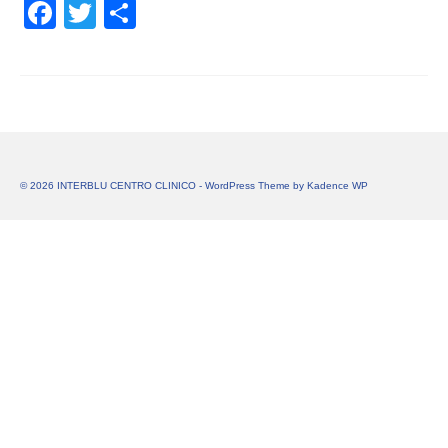
Facebook
Twitter
Share
© 2026 INTERBLU CENTRO CLINICO - WordPress Theme by
Kadence WP