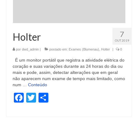
7
Holter
OUT 2019
por
dwd_admin
|
postado em:
Exames (Blumenau)
,
Holter
|
0
É um monitor portátil que registra a atividade elétrica do
coração e suas variações durante as 24 horas do dia ou
mais e pode, assim, detectar alterações que em geral
não aparecem num exame de tempo mais limitado, como
num …
Conteúdo
Facebook
Twitter
Share