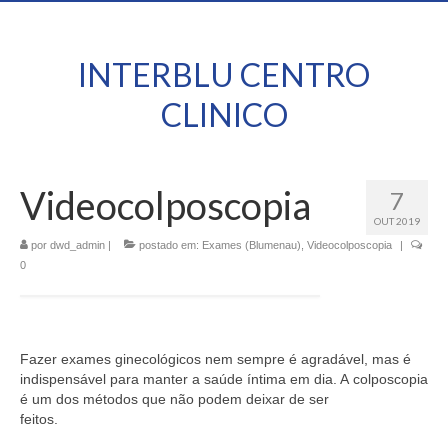
INTERBLU CENTRO
CLINICO
Videocolposcopia
7
OUT 2019
por
dwd_admin
|
postado em:
Exames (Blumenau)
,
Videocolposcopia
|
0
Fazer exames ginecológicos nem sempre é agradável, mas é
indispensável para manter a saúde íntima em dia. A colposcopia
é um dos métodos que não podem deixar de ser
feitos.