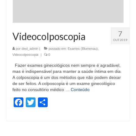
7
Videocolposcopia
OUT 2019
por
dwd_admin
|
postado em:
Exames (Blumenau)
,
Videocolposcopia
|
0
Fazer exames ginecológicos nem sempre é agradável,
mas é indispensável para manter a saúde íntima em dia.
A colposcopia é um dos métodos que não podem deixar
de ser feitos. A colposcopia é um exame ginecológico
feito no consultório médico …
Conteúdo
Facebook
Twitter
Share