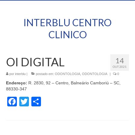
INTERBLU CENTRO
CLINICO
OI DIGITAL
14
OUT 2021
por
interblu
|
postado em:
ODONTOLOGIA
,
ODONTOLOGIA
|
0
Endereço:
R. 2830, 92 – Centro, Balneário Camboriú – SC,
88330-347
Facebook
Twitter
Share