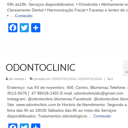
09h às18h. Serviços disponibilizados: • Ortodontia • Alinhamento es
Clareamento Dental • Harmonização Facial • Facetas e lentes de 
• …
Conteúdo
Facebook
Twitter
Share
ODONTOCLINIC
M
por
interblu
|
postado em:
ODONTOLOGIA
,
ODONTOLOGIA
|
0
Endereço: rua XV de novembro, 456, Centro, Blumenau Telefone:
3513-5676 | 47 98418-1401 E-mail: odontoclinicblu@gmail.com
Instagram: @odontoclinic.blumenau Facebook: @odontoclinic.bl
Site: www.odontoclinic.com.br Horário de Atendimento: Segunda a 
feira das 9h as 18h30 Sábados das 8h ao meio-dia Serviços
disponibilizados: Tratamentos odontológicos …
Conteúdo