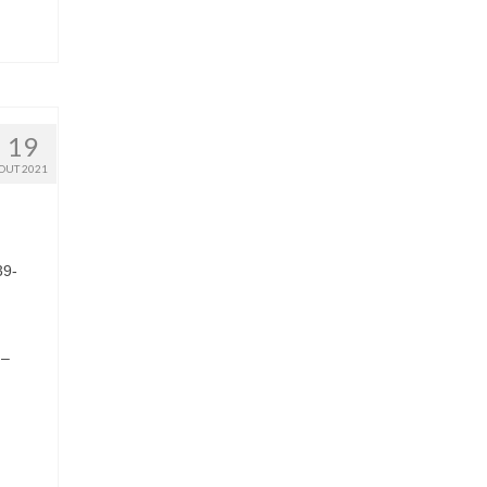
19
OUT 2021
39-
 –