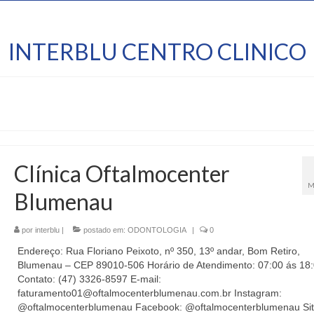
INTERBLU CENTRO CLINICO
Clínica Oftalmocenter
M
Blumenau
por
interblu
|
postado em:
ODONTOLOGIA
|
0
Endereço: Rua Floriano Peixoto, nº 350, 13º andar, Bom Retiro,
Blumenau – CEP 89010-506 Horário de Atendimento: 07:00 ás 18:
Contato: (47) 3326-8597 E-mail:
faturamento01@oftalmocenterblumenau.com.br Instagram:
@oftalmocenterblumenau Facebook: @oftalmocenterblumenau Sit