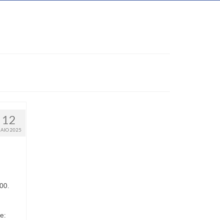
12
AIO 2025
00.
e: