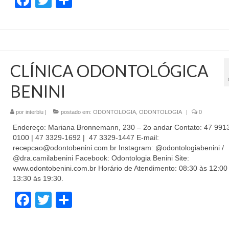
Facebook
Twitter
Share
CLÍNICA ODONTOLÓGICA
BENINI
por
interblu
|
postado em:
ODONTOLOGIA
,
ODONTOLOGIA
|
0
Endereço: Mariana Bronnemann, 230 – 2o andar Contato: 47 991
0100 | 47 3329-1692 | 47 3329-1447 E-mail:
recepcao@odontobenini.com.br Instagram: @odontologiabenini /
@dra.camilabenini Facebook: Odontologia Benini Site:
www.odontobenini.com.br Horário de Atendimento: 08:30 às 12:00
13:30 às 19:30.
Facebook
Twitter
Share