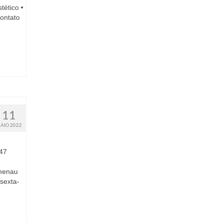
tético •
contato
11
AIO 2022
 47
umenau
sexta-