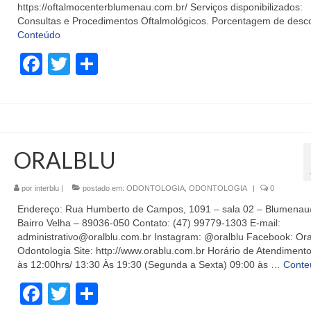
https://oftalmocenterblumenau.com.br/ Serviços disponibilizados:
Consultas e Procedimentos Oftalmológicos. Porcentagem de desc
Conteúdo
Facebook
Twitter
Share
ORALBLU
por
interblu
|
postado em:
ODONTOLOGIA
,
ODONTOLOGIA
|
0
Endereço: Rua Humberto de Campos, 1091 – sala 02 – Blumenau
Bairro Velha – 89036-050 Contato: (47) 99779-1303 E-mail:
administrativo@oralblu.com.br Instagram: @oralblu Facebook: Ora
Odontologia Site: http://www.orablu.com.br Horário de Atendimento
às 12:00hrs/ 13:30 Às 19:30 (Segunda a Sexta) 09:00 às …
Conte
Facebook
Twitter
Share