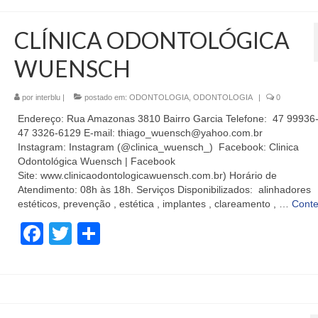
CLÍNICA ODONTOLÓGICA
WUENSCH
por
interblu
|
postado em:
ODONTOLOGIA
,
ODONTOLOGIA
|
0
Endereço: Rua Amazonas 3810 Bairro Garcia Telefone: 47 99936
47 3326-6129 E-mail: thiago_wuensch@yahoo.com.br
Instagram: Instagram (@clinica_wuensch_) Facebook: Clinica
Odontológica Wuensch | Facebook
Site: www.clinicaodontologicawuensch.com.br) Horário de
Atendimento: 08h às 18h. Serviços Disponibilizados: alinhadores
estéticos, prevenção , estética , implantes , clareamento , …
Cont
Facebook
Twitter
Share