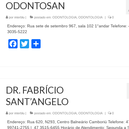
ODONTOSAN
por
interblu
|
postado em:
ODONTOLOGIA
,
ODONTOLOGIA
|
0
Endereço: Rua sete de setembro 967, sala 102 1°andar Telefone:
3035-5222
Facebook
Twitter
Share
DR. FABRÍCIO
SANT’ANGELO
por
interblu
|
postado em:
ODONTOLOGIA
,
ODONTOLOGIA
|
0
Endereço: Rua 620, N293, Centro Balneário Camboriú Telefone: 4
99741-2755 | 47 3515-6455 Horário de Atendimento: Segunda a 