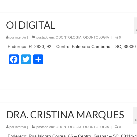
OI DIGITAL
por
interblu
|
postado em:
ODONTOLOGIA
,
ODONTOLOGIA
|
0
Endereço: R. 2830, 92 – Centro, Balneário Camboriú – SC, 88330
Facebook
Twitter
Share
DRA. CRISTINA MARQUES
por
interblu
|
postado em:
ODONTOLOGIA
,
ODONTOLOGIA
|
0
Endereço: Rua Isidoro Correa, 86 – Centro, Gaspar – SC, 89114-