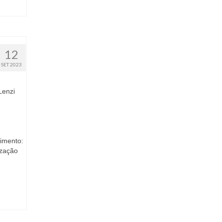
12
SET 2023
Lenzi
dimento:
ização