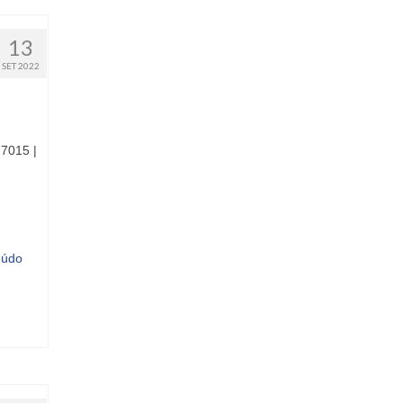
13
SET 2022
-7015 |
eúdo