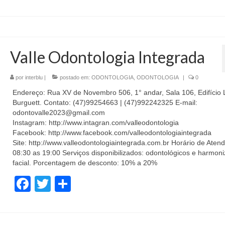
Valle Odontologia Integrada
por
interblu
|
postado em:
ODONTOLOGIA
,
ODONTOLOGIA
|
0
Endereço: Rua XV de Novembro 506, 1° andar, Sala 106, Edifício 
Burguett. Contato: (47)99254663 | (47)992242325 E-mail:
odontovalle2023@gmail.com
Instagram: http://www.intagran.com/valleodontologia
Facebook: http://www.facebook.com/valleodontologiaintegrada
Site: http://www.valleodontologiaintegrada.com.br Horário de Aten
08:30 as 19:00 Serviços disponibilizados: odontológicos e harmon
facial. Porcentagem de desconto: 10% a 20%
Facebook
Twitter
Share