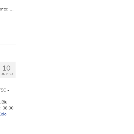
onto: …
10
JUN 2024
/SC -
lBlu
: 08:00
údo