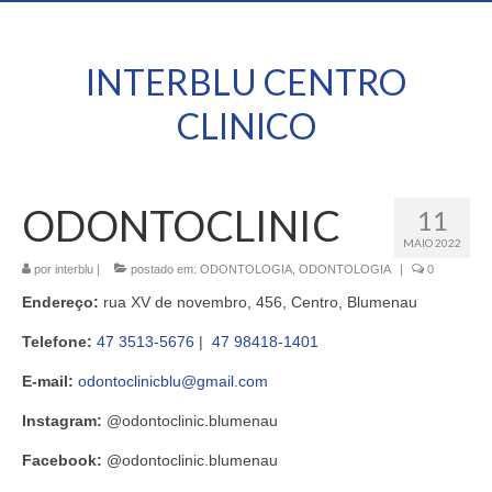
INTERBLU CENTRO
CLINICO
ODONTOCLINIC
11
MAIO 2022
por
interblu
|
postado em:
ODONTOLOGIA
,
ODONTOLOGIA
|
0
Endereço:
rua XV de novembro, 456, Centro, Blumenau
Telefone:
47 3513-5676
|
47 98418-1401
E-mail:
odontoclinicblu@gmail.com
Instagram:
@odontoclinic.blumenau
Facebook:
@odontoclinic.blumenau