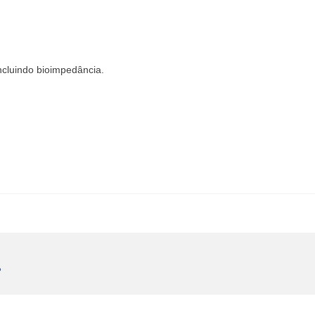
incluindo bioimpedância.
P