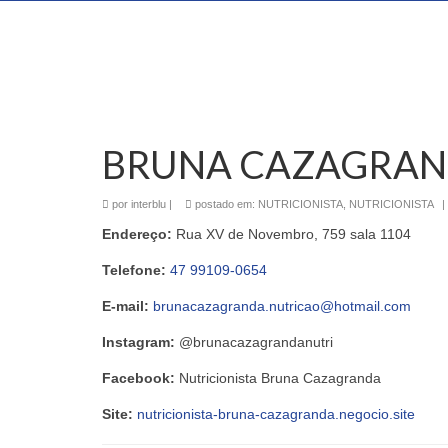
BRUNA CAZAGRAN
por
interblu
|
postado em:
NUTRICIONISTA
,
NUTRICIONISTA
|
Endereço:
Rua XV de Novembro, 759 sala 1104
Telefone:
47 99109-0654
E-mail:
brunacazagranda.nutricao@hotmail.com
Instagram:
@brunacazagrandanutri
Facebook:
Nutricionista Bruna Cazagranda
Site:
nutricionista-bruna-cazagranda.negocio.site