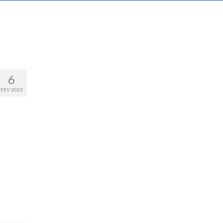
6
FEV 2023