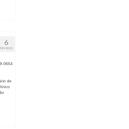
6
FEV 2023
09-0654
ário de
línico
ção