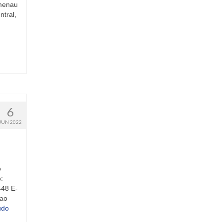
umenau
tral,
6
JUN 2022
o
:
448 E-
sao
údo