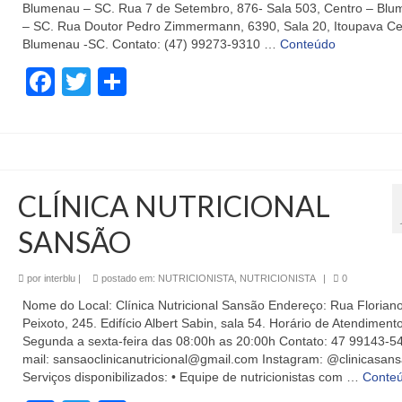
Blumenau – SC. Rua 7 de Setembro, 876- Sala 503, Centro – Bl
– SC. Rua Doutor Pedro Zimmermann, 6390, Sala 20, Itoupava Cen
Blumenau -SC. Contato: (47) 99273-9310 …
Conteúdo
Facebook
Twitter
Share
CLÍNICA NUTRICIONAL
SANSÃO
por
interblu
|
postado em:
NUTRICIONISTA
,
NUTRICIONISTA
|
0
Nome do Local: Clínica Nutricional Sansão Endereço: Rua Florian
Peixoto, 245. Edifício Albert Sabin, sala 54. Horário de Atendimento
Segunda a sexta-feira das 08:00h as 20:00h Contato: 47 99143-5
mail: sansaoclinicanutricional@gmail.com Instagram: @clinicasan
Serviços disponibilizados: • Equipe de nutricionistas com …
Conte