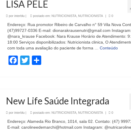
LISA PELE
por
interblu
|
postado em:
NUTRICIONISTA
,
NUTRICIONISTA
|
0
Endereço: Rua promotor Ribeiro de Carvalho n° 59 Vila Nova Cont
(47)99727-0336 E-mail: dionarakrausenutri@gmail.com Instagram
@nara_krause Facebook: Nara Krause Horário de Atendimento: 9
18:00 Serviços disponibilizados: Nutricionista clinica, O Atendimen
com toda uma avaliação do paciente de forma …
Conteúdo
Facebook
Twitter
Share
New Life Saúde Integrada
por
interblu
|
postado em:
NUTRICIONISTA
,
NUTRICIONISTA
|
0
Endereço: Alameda Rio Branco, 1014, sala 02. Contato: (47) 999
E-mail: carolineedemarchi@hotmail.com Instagram: @nutricaroline