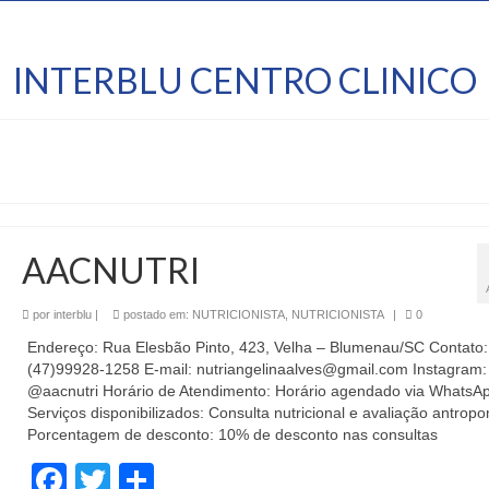
INTERBLU CENTRO CLINICO
AACNUTRI
por
interblu
|
postado em:
NUTRICIONISTA
,
NUTRICIONISTA
|
0
Endereço: Rua Elesbão Pinto, 423, Velha – Blumenau/SC Contato:
(47)99928-1258 E-mail: nutriangelinaalves@gmail.com Instagram:
@aacnutri Horário de Atendimento: Horário agendado via WhatsA
Serviços disponibilizados: Consulta nutricional e avaliação antropo
Porcentagem de desconto: 10% de desconto nas consultas
Facebook
Twitter
Share