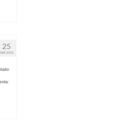
25
ABR 2022
tato:
exta: