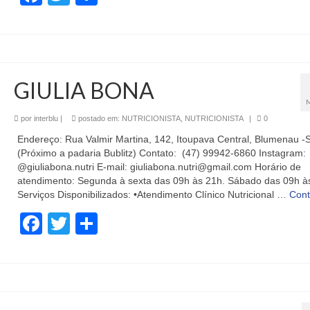
GIULIA BONA
por
interblu
|
postado em:
NUTRICIONISTA
,
NUTRICIONISTA
|
0
Endereço: Rua Valmir Martina, 142, Itoupava Central, Blumenau -
(Próximo a padaria Bublitz) Contato: (47) 99942-6860 Instagram:
@giuliabona.nutri E-mail: giuliabona.nutri@gmail.com Horário de
atendimento: Segunda à sexta das 09h às 21h. Sábado das 09h à
Serviços Disponibilizados: •Atendimento Clínico Nutricional …
Con
Facebook
Twitter
Share