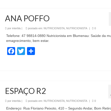
ANA POFFO
por
interblu
|
postado em:
NUTRICIONISTA
,
NUTRICIONISTA
|
0
Telefone: 47 98814-0880 Nutricionista em Blumenau: Saúde da mu
emagrecimento, bem estar.
Facebook
Twitter
Share
ESPAÇO R2
por
interblu
|
postado em:
NUTRICIONISTA
,
NUTRICIONISTA
|
0
Endereço: Rua Floriano Peixoto, 410 – Segundo Andar, Bom Retir