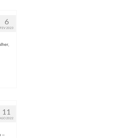
6
FEV 2023
lher,
11
AGO 2022
o –