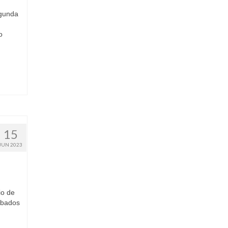
egunda
o
15
JUN 2023
io de
ábados