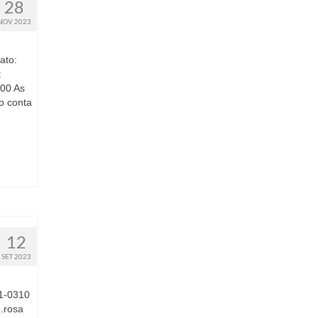
28
NOV 2023
ato:
:
:00 As
to conta
12
SET 2023
71-0310
.rosa