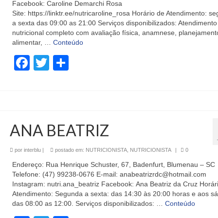
Facebook: Caroline Demarchi Rosa
Site: https://linktr.ee/nutricaroline_rosa Horário de Atendimento: s
a sexta das 09:00 as 21:00 Serviços disponibilizados: Atendimento
nutricional completo com avaliação física, anamnese, planejament
alimentar, …
Conteúdo
Facebook
Twitter
Share
ANA BEATRIZ
por
interblu
|
postado em:
NUTRICIONISTA
,
NUTRICIONISTA
|
0
Endereço: Rua Henrique Schuster, 67, Badenfurt, Blumenau – SC
Telefone: (47) 99238-0676 E-mail: anabeatrizrdc@hotmail.com
Instagram: nutri.ana_beatriz Facebook: Ana Beatriz da Cruz Horár
Atendimento: Segunda a sexta: das 14:30 às 20:00 horas e aos s
das 08:00 as 12:00. Serviços disponibilizados: …
Conteúdo