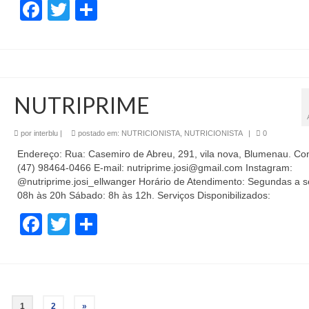
Facebook
Twitter
Share
NUTRIPRIME
por
interblu
|
postado em:
NUTRICIONISTA
,
NUTRICIONISTA
|
0
Endereço: Rua: Casemiro de Abreu, 291, vila nova, Blumenau. Con
(47) 98464-0466 E-mail: nutriprime.josi@gmail.com Instagram:
@nutriprime.josi_ellwanger Horário de Atendimento: Segundas a s
08h às 20h Sábado: 8h às 12h. Serviços Disponibilizados:
Facebook
Twitter
Share
1
2
»