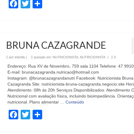
Facebook
Twitter
Share
BRUNA CAZAGRANDE
por
interblu
|
postado em:
NUTRICIONISTA
,
NUTRICIONISTA
|
0
Endereço: Rua XV de Novembro, 759 sala 1104 Telefone: 47 991
E-mail: brunacazagranda.nutricao@hotmail.com
Instagram: @brunacazagrandanutri Facebook: Nutricionista Bruna
Cazagranda Site: nutricionista-bruna-cazagranda.negocio.site Hor
Atendimento: 08h às 20h Serviços Disponibilizados: Atendimento C
Nutricional com avaliação física, incluindo bioimpedância. Orienta
nutricional. Plano alimentar …
Conteúdo
Facebook
Twitter
Share