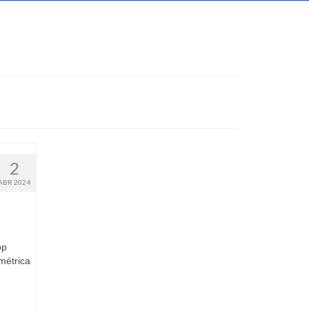
2
ABR 2024
pp
métrica