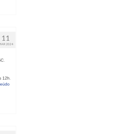
11
MAR 2024
SC.
s 12h.
teúdo