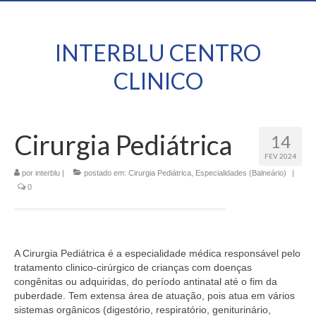
INTERBLU CENTRO
CLINICO
Cirurgia Pediátrica
14
FEV 2024
por
interblu
|
postado em:
Cirurgia Pediátrica
,
Especialidades (Balneário)
|
0
A Cirurgia Pediátrica é a especialidade médica responsável pelo
tratamento clinico-cirúrgico de crianças com doenças
congênitas ou adquiridas, do período antinatal até o fim da
puberdade. Tem extensa área de atuação, pois atua em vários
sistemas orgânicos (digestório, respiratório, geniturinário,