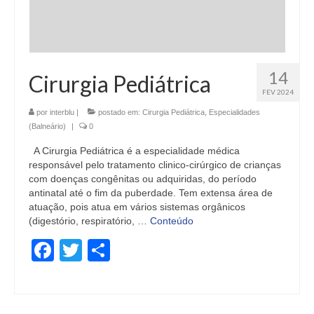
14
Cirurgia Pediátrica
FEV 2024
por
interblu
|
postado em:
Cirurgia Pediátrica
,
Especialidades
(Balneário)
|
0
A Cirurgia Pediátrica é a especialidade médica
responsável pelo tratamento clinico-cirúrgico de crianças
com doenças congênitas ou adquiridas, do período
antinatal até o fim da puberdade. Tem extensa área de
atuação, pois atua em vários sistemas orgânicos
(digestório, respiratório, …
Conteúdo
Facebook
Twitter
Share