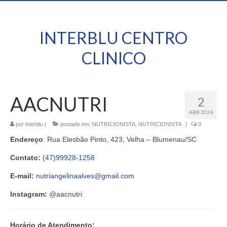
INTERBLU CENTRO
CLINICO
AACNUTRI
2
ABR 2024
por
interblu
|
postado em:
NUTRICIONISTA
,
NUTRICIONISTA
|
0
Endereço
: Rua Elesbão Pinto, 423, Velha – Blumenau/SC
Contato:
(47)99928-1258
E-mail:
nutriangelinaalves@gmail.com
Instagram:
@aacnutri
Horário de Atendimento: