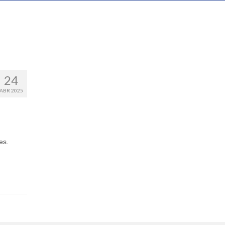
24
ABR 2025
es.