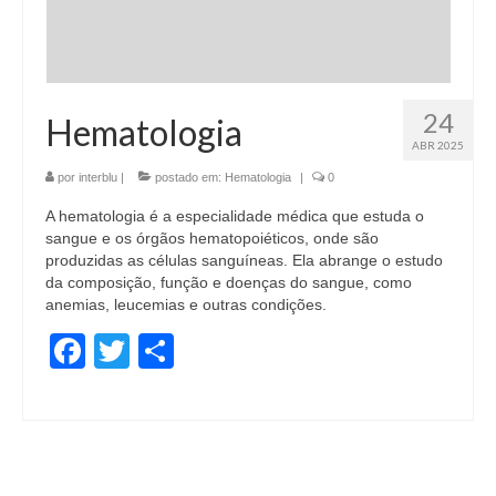
24
Hematologia
ABR 2025
por
interblu
|
postado em:
Hematologia
|
0
A hematologia é a especialidade médica que estuda o
sangue e os órgãos hematopoiéticos, onde são
produzidas as células sanguíneas. Ela abrange o estudo
da composição, função e doenças do sangue, como
anemias, leucemias e outras condições.
Facebook
Twitter
Share