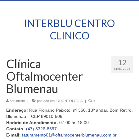
INTERBLU CENTRO
CLINICO
Clínica
12
MAIO 2025
Oftalmocenter
Blumenau
por
interblu
|
postado em:
ODONTOLOGIA
|
0
Endereço:
Rua Floriano Peixoto, nº 350, 13º andar, Bom Retiro,
Blumenau – CEP 89010-506
Horário de Atendimento:
07:00 ás 18:00.
Contato:
(47) 3326-8597
E-mail:
faturamento01@oftalmocenterblumenau.com.br