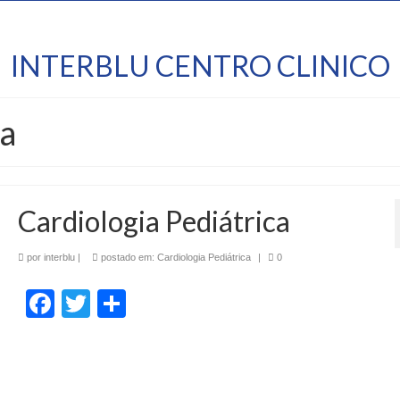
INTERBLU CENTRO CLINICO
ca
Cardiologia Pediátrica
por
interblu
|
postado em:
Cardiologia Pediátrica
|
0
Facebook
Twitter
Share