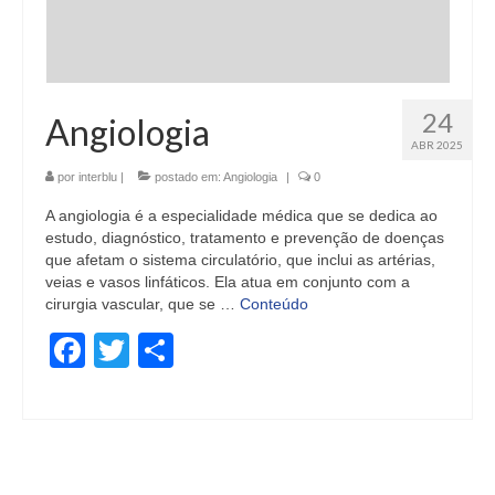
24
Angiologia
ABR 2025
por
interblu
|
postado em:
Angiologia
|
0
A angiologia é a especialidade médica que se dedica ao
estudo, diagnóstico, tratamento e prevenção de doenças
que afetam o sistema circulatório, que inclui as artérias,
veias e vasos linfáticos. Ela atua em conjunto com a
cirurgia vascular, que se …
Conteúdo
Facebook
Twitter
Share