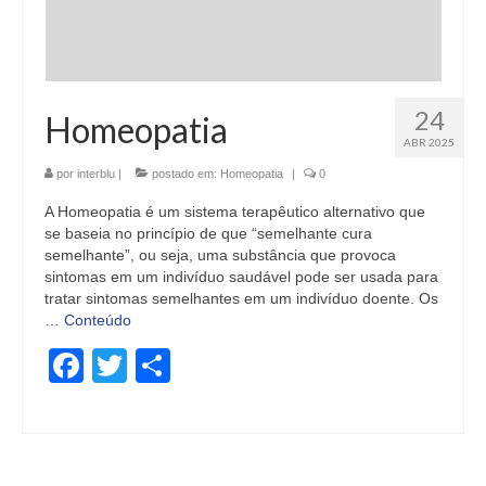
24
Homeopatia
ABR 2025
por
interblu
|
postado em:
Homeopatia
|
0
A Homeopatia é um sistema terapêutico alternativo que
se baseia no princípio de que “semelhante cura
semelhante”, ou seja, uma substância que provoca
sintomas em um indivíduo saudável pode ser usada para
tratar sintomas semelhantes em um indivíduo doente. Os
…
Conteúdo
Facebook
Twitter
Share