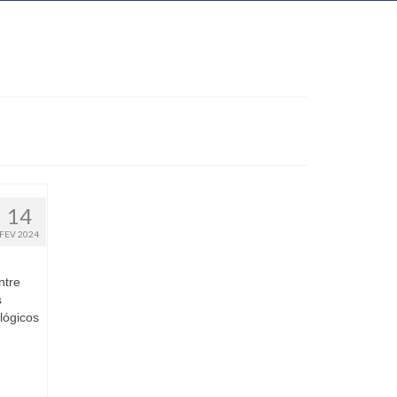
14
FEV 2024
ntre
s
ológicos