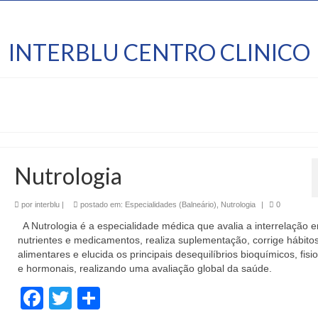
INTERBLU CENTRO CLINICO
Nutrologia
por
interblu
|
postado em:
Especialidades (Balneário)
,
Nutrologia
|
0
A Nutrologia é a especialidade médica que avalia a interrelação e
nutrientes e medicamentos, realiza suplementação, corrige hábito
alimentares e elucida os principais desequilíbrios bioquímicos, fisi
e hormonais, realizando uma avaliação global da saúde.
Facebook
Twitter
Share