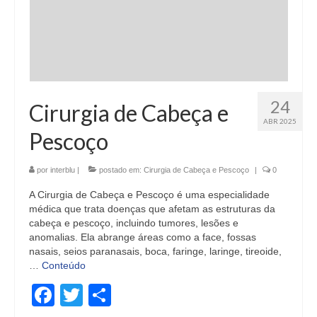
24
Cirurgia de Cabeça e
ABR 2025
Pescoço
por
interblu
|
postado em:
Cirurgia de Cabeça e Pescoço
|
0
A Cirurgia de Cabeça e Pescoço é uma especialidade
médica que trata doenças que afetam as estruturas da
cabeça e pescoço, incluindo tumores, lesões e
anomalias. Ela abrange áreas como a face, fossas
nasais, seios paranasais, boca, faringe, laringe, tireoide,
…
Conteúdo
Facebook
Twitter
Share