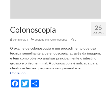
26
Colonoscopia
JUL 2021
por
interblu
|
postado em:
Colonoscopia
|
0
O exame de colonoscopia é um procedimento que usa
técnica semelhante a de endoscopia, através da imagem,
e tem como objetivo analisar principalmente o intestino
grosso e o íleo terminal. A colonoscopia é indicada para
identificar lesões, pequenos sangramentos e …
Conteúdo
Facebook
Twitter
Share