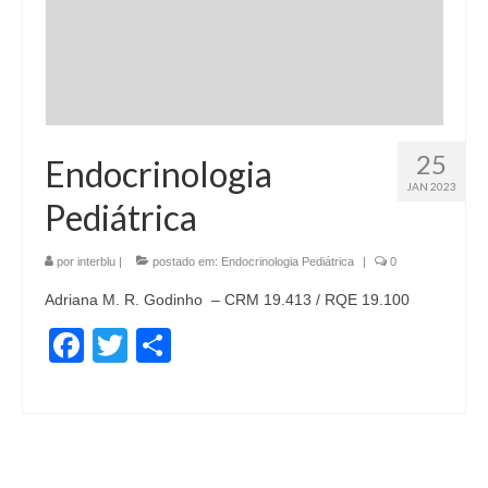
25
Endocrinologia
JAN 2023
Pediátrica
por
interblu
|
postado em:
Endocrinologia Pediátrica
|
0
Adriana M. R. Godinho – CRM 19.413 / RQE 19.100
Facebook
Twitter
Share