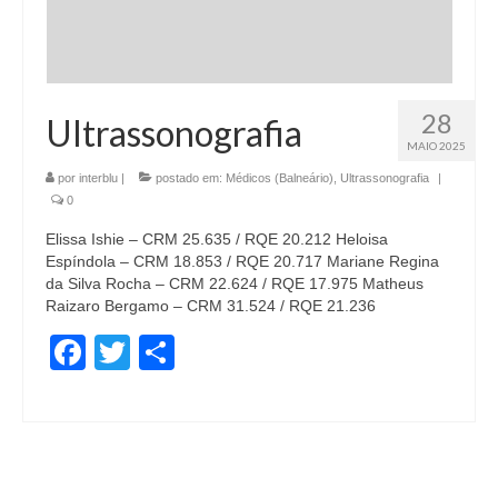
28
Ultrassonografia
MAIO 2025
por
interblu
|
postado em:
Médicos (Balneário)
,
Ultrassonografia
|
0
Elissa Ishie – CRM 25.635 / RQE 20.212 Heloisa
Espíndola – CRM 18.853 / RQE 20.717 Mariane Regina
da Silva Rocha – CRM 22.624 / RQE 17.975 Matheus
Raizaro Bergamo – CRM 31.524 / RQE 21.236
Facebook
Twitter
Share