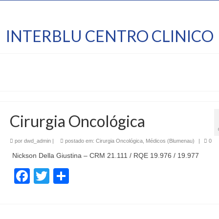
INTERBLU CENTRO CLINICO
Cirurgia Oncológica
por
dwd_admin
|
postado em:
Cirurgia Oncológica
,
Médicos (Blumenau)
|
0
Nickson Della Giustina – CRM 21.111 / RQE 19.976 / 19.977
Facebook
Twitter
Share