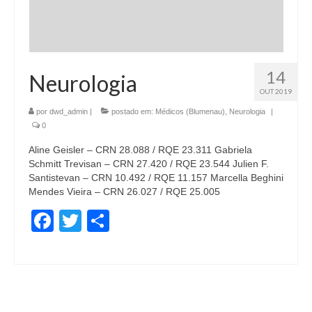
14
Neurologia
OUT 2019
por
dwd_admin
|
postado em:
Médicos (Blumenau)
,
Neurologia
|
0
Aline Geisler – CRN 28.088 / RQE 23.311 Gabriela
Schmitt Trevisan – CRN 27.420 / RQE 23.544 Julien F.
Santistevan – CRN 10.492 / RQE 11.157 Marcella Beghini
Mendes Vieira – CRN 26.027 / RQE 25.005
Facebook
Twitter
Share