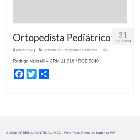
31
Ortopedista Pediátrico
MAIO 2024
por
interblu
|
postado em:
Ortopedista Pediátrico
|
0
Rodrigo Vanzelli – CRM 11.918 / RQE 5640
Facebook
Twitter
Share
© 2026 INTERBLU CENTRO CLINICO - WordPress Theme by
Kadence WP