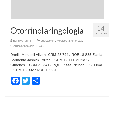
14
Otorrinolaringologia
OUT 2019
por
dwd_admin
|
postado em:
Médicos (Blumenau)
,
Otorrinolaringologia
|
0
Danilo Minuceli Vilvert- CRM 28.794 / RQE 18.835 Elania
Sarmento Jasbick Torres – CRM 12.111 Murilo C.
Gimenes – CRM 21.841 / RQE 17.559 Nelson F. G. Lima
– CRM 13.902 / RQE 10.861
Facebook
Twitter
Share