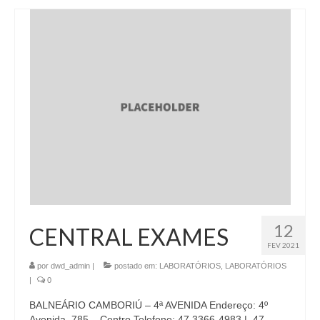
12
CENTRAL EXAMES
FEV 2021
por
dwd_admin
|
postado em:
LABORATÓRIOS
,
LABORATÓRIOS
|
0
BALNEÁRIO CAMBORIÚ – 4ª AVENIDA Endereço: 4º
Avenida, 785 – Centro Telefone: 47 3366-4983 | 47