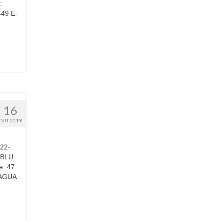
:
449 E-
16
OUT 2019
322-
RBLU
e: 47
 ÁGUA