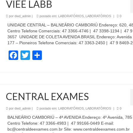
VIEE LABB
por
dwd_admin
|
postado em:
LABORATÓRIOS
,
LABORATÓRIOS
|
0
UNIDADE CENTRAL – BALNEÁRIO CAMBORIÚ Endereço: 620, 48
Centro Telefone Comerciais: 47 3366-4746 | 47 3398-1194 | 47 9
3657 UNIDADE DE COLETA AVENIDA BRASIL Endereço: Avenida B
177 – Pioneiros Telefone Comerciais: 47 3363-2450 | 47 9 8469-
Facebook
Twitter
Share
CENTRAL EXAMES
por
dwd_admin
|
postado em:
LABORATÓRIOS
,
LABORATÓRIOS
|
0
BALNEÁRIO CAMBORIÚ – 4ª AVENIDA Endereço: 4º Avenida, 785
Centro Telefone: 47 3366-4983 | 47 99166-0449 E-mail:
bc@centraldeexames.com.br Site: www.centraldeexames.com.br