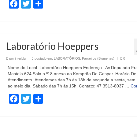
Facebook
Twitter
Share
Laboratório Hoeppers
por
interblu
|
postado em:
LABORATÓRIOS
,
Parceiros (Blumenau)
|
0
Nome do Local: Laboratório Hoeppers Endereço : Av.Deputado Fr
Mastela 624 Sala n º18 anexo ao Komprão De Gaspar. Horário De
Atendimento :Atendemos das 7h às 18h de segunda a sexta, sem 
ao meio dia. Sábado das 7h às 15h. Contato: 47 3513-8037 …
Co
Facebook
Twitter
Share