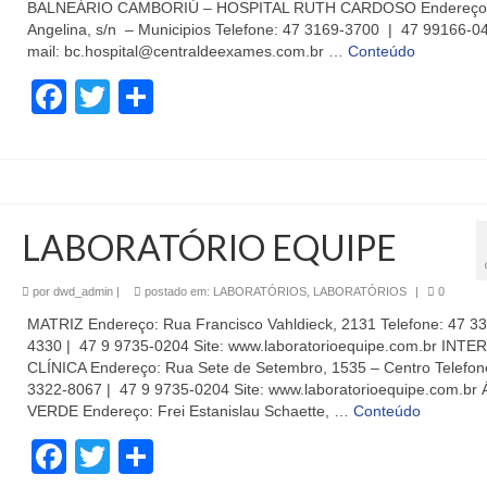
BALNEÁRIO CAMBORIÚ – HOSPITAL RUTH CARDOSO Endereço
Angelina, s/n – Municipios Telefone: 47 3169-3700 | 47 99166-0
mail: bc.hospital@centraldeexames.com.br …
Conteúdo
Facebook
Twitter
Share
LABORATÓRIO EQUIPE
por
dwd_admin
|
postado em:
LABORATÓRIOS
,
LABORATÓRIOS
|
0
MATRIZ Endereço: Rua Francisco Vahldieck, 2131 Telefone: 47 3
4330 | 47 9 9735-0204 Site: www.laboratorioequipe.com.br INTE
CLÍNICA Endereço: Rua Sete de Setembro, 1535 – Centro Telefon
3322-8067 | 47 9 9735-0204 Site: www.laboratorioequipe.com.br
VERDE Endereço: Frei Estanislau Schaette, …
Conteúdo
Facebook
Twitter
Share