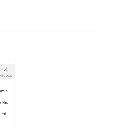
4
AGO 2025
amin
 Rio
, ed. …