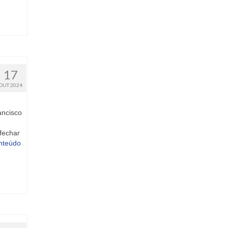
17
OUT 2024
ancisco
fechar
nteúdo