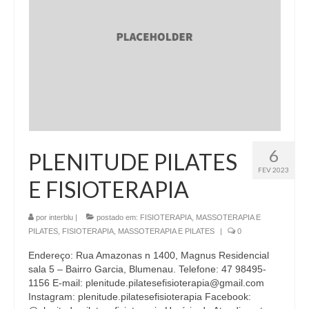
6
PLENITUDE PILATES
FEV 2023
E FISIOTERAPIA
por
interblu
|
postado em:
FISIOTERAPIA, MASSOTERAPIA E
PILATES
,
FISIOTERAPIA, MASSOTERAPIA E PILATES
|
0
Endereço: Rua Amazonas n 1400, Magnus Residencial
sala 5 – Bairro Garcia, Blumenau. Telefone: 47 98495-
1156 E-mail: plenitude.pilatesefisioterapia@gmail.com
Instagram: plenitude.pilatesefisioterapia Facebook: