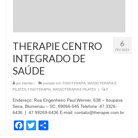
6
THERAPIE CENTRO
FEV 2023
INTEGRADO DE
SAÚDE
por
interblu
|
postado em:
FISIOTERAPIA, MASSOTERAPIA E
PILATES
,
FISIOTERAPIA, MASSOTERAPIA E PILATES
|
0
Endereço: Rua Engenheiro Paul Werner, 638 – Itoupava
Seca, Blumenau – SC, 89066-545 Telefone: 47 3326-
6436 | 47 99269-6436 E-mail: contato@therapie.com.br
Facebook
Twitter
Share