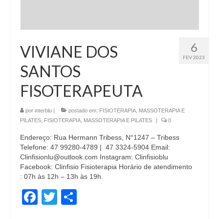
6
VIVIANE DOS
FEV 2023
SANTOS
FISOTERAPEUTA
por
interblu
|
postado em:
FISIOTERAPIA, MASSOTERAPIA E
PILATES
,
FISIOTERAPIA, MASSOTERAPIA E PILATES
|
0
Endereço: Rua Hermann Tribess, N°1247 – Tribess
Telefone: 47 99280-4789 | 47 3324-5904 Email:
Clinfisionlu@outlook.com Instagram: Clinfisioblu
Facebook: Clinfisio Fisioterapia Horário de atendimento
: 07h às 12h – 13h às 19h.
Facebook
Twitter
Share