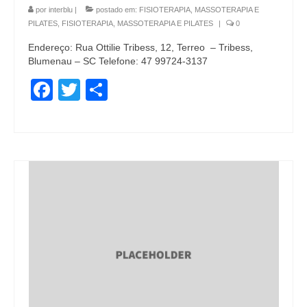
por
interblu
|
postado em:
FISIOTERAPIA, MASSOTERAPIA E
PILATES
,
FISIOTERAPIA, MASSOTERAPIA E PILATES
|
0
Endereço: Rua Ottilie Tribess, 12, Terreo – Tribess,
Blumenau – SC Telefone: 47 99724-3137
Facebook
Twitter
Share