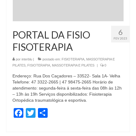
6
PORTAL DA FISIO
FEV 2023
FISOTERAPIA
por
interblu
|
postado em:
FISIOTERAPIA, MASSOTERAPIA E
PILATES
,
FISIOTERAPIA, MASSOTERAPIA E PILATES
|
0
Endereço: Rua Dos Caçadores – 33522- Sala 1A- Velha
Telefone: 47 3322-2665 | 47 98475-2665 Horário de
atendimento: segunda-feira á sexta-feira das 08h às 12h
– 13h às 19h Serviços disponibilizados: Fisioterapia
Ortopédica traumatológica e esportiva.
Facebook
Twitter
Share