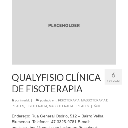
6
QUALYFISIO CLÍNICA
FEV 2023
DE FISOTERAPIA
por
interblu
|
postado em:
FISIOTERAPIA, MASSOTERAPIA E
PILATES
,
FISIOTERAPIA, MASSOTERAPIA E PILATES
|
0
Endereço: Rua General Osório, 512 – Bairro Velha,
Blumenau. Telefone: 47 3325-9781 E-mail:
qualyfisio.bnu@gmail.com Instagram/Facebook: