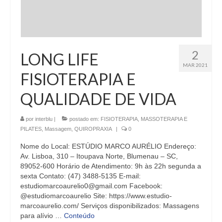
2
LONG LIFE
MAR 2021
FISIOTERAPIA E
QUALIDADE DE VIDA
por
interblu
|
postado em:
FISIOTERAPIA, MASSOTERAPIA E
PILATES
,
Massagem
,
QUIROPRAXIA
|
0
Nome do Local: ESTÚDIO MARCO AURÉLIO Endereço:
Av. Lisboa, 310 – Itoupava Norte, Blumenau – SC,
89052-600 Horário de Atendimento: 9h às 22h segunda a
sexta Contato: (47) 3488-5135 E-mail:
estudiomarcoaurelio0@gmail.com Facebook:
@estudiomarcoaurelio Site: https://www.estudio-
marcoaurelio.com/ Serviços disponibilizados: Massagens
para alívio …
Conteúdo