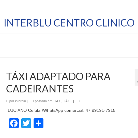
INTERBLU CENTRO CLINICO
TÁXI ADAPTADO PARA
CADEIRANTES
por
interblu
|
postado em:
TAXI
,
TÁXI
|
0
LUCIANO Celular/WhatsApp comercial: 47 99191-7915
Facebook
Twitter
Share