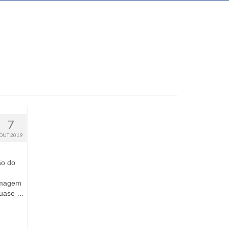
7
OUT 2019
ão do
 imagem
quase …