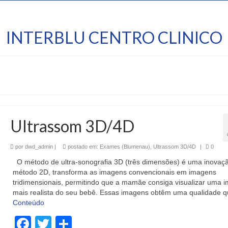
INTERBLU CENTRO CLINICO
Ultrassom 3D/4D
por
dwd_admin
|
postado em:
Exames (Blumenau)
,
Ultrassom 3D/4D
|
0
O método de ultra-sonografia 3D (três dimensões) é uma inovaç
método 2D, transforma as imagens convencionais em imagens
tridimensionais, permitindo que a mamãe consiga visualizar uma
mais realista do seu bebê. Essas imagens obtêm uma qualidade 
Conteúdo
Facebook
Twitter
Share