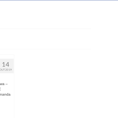
14
OUT 2019
uwa –
E
rnanda