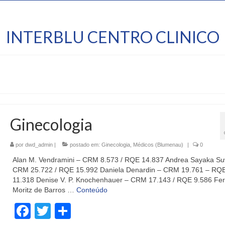
INTERBLU CENTRO CLINICO
Ginecologia
por
dwd_admin
|
postado em:
Ginecologia
,
Médicos (Blumenau)
|
0
Alan M. Vendramini – CRM 8.573 / RQE 14.837 Andrea Sayaka S
CRM 25.722 / RQE 15.992 Daniela Denardin – CRM 19.761 – RQ
11.318 Denise V. P. Knochenhauer – CRM 17.143 / RQE 9.586 Fe
Moritz de Barros …
Conteúdo
Facebook
Twitter
Share