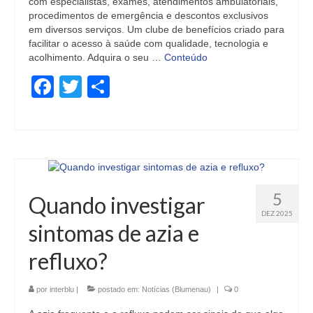
com especialistas, exames, atendimentos ambulatoriais,
procedimentos de emergência e descontos exclusivos
em diversos serviços. Um clube de benefícios criado para
facilitar o acesso à saúde com qualidade, tecnologia e
acolhimento. Adquira o seu …
Conteúdo
Facebook
Twitter
Share
5
Quando investigar
DEZ 2025
sintomas de azia e
refluxo?
por
interblu
|
postado em:
Notícias (Blumenau)
|
0