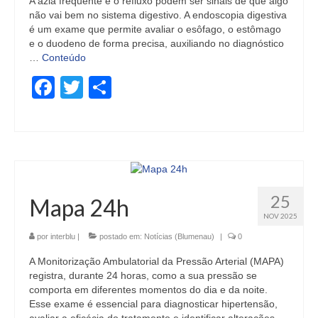
A azia frequente e o refluxo podem ser sinais de que algo
não vai bem no sistema digestivo. A endoscopia digestiva
é um exame que permite avaliar o esôfago, o estômago
e o duodeno de forma precisa, auxiliando no diagnóstico
…
Conteúdo
Facebook
Twitter
Share
25
Mapa 24h
NOV 2025
por
interblu
|
postado em:
Notícias (Blumenau)
|
0
A Monitorização Ambulatorial da Pressão Arterial (MAPA)
registra, durante 24 horas, como a sua pressão se
comporta em diferentes momentos do dia e da noite.
Esse exame é essencial para diagnosticar hipertensão,