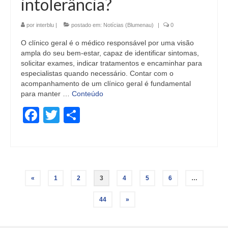
intolerância?
por
interblu
|
postado em:
Notícias (Blumenau)
|
0
O clínico geral é o médico responsável por uma visão
ampla do seu bem-estar, capaz de identificar sintomas,
solicitar exames, indicar tratamentos e encaminhar para
especialistas quando necessário. Contar com o
acompanhamento de um clínico geral é fundamental
para manter …
Conteúdo
Facebook
Twitter
Share
Paginação
«
1
2
3
4
5
6
…
de
44
»
posts