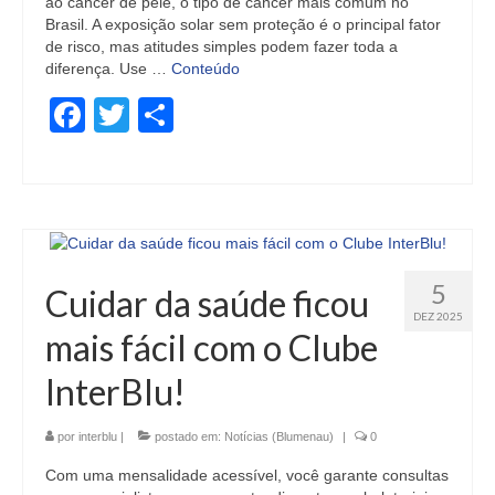
ao câncer de pele, o tipo de câncer mais comum no
Brasil. A exposição solar sem proteção é o principal fator
de risco, mas atitudes simples podem fazer toda a
diferença. Use …
Conteúdo
Facebook
Twitter
Share
5
Cuidar da saúde ficou
DEZ 2025
mais fácil com o Clube
InterBlu!
por
interblu
|
postado em:
Notícias (Blumenau)
|
0
Com uma mensalidade acessível, você garante consultas