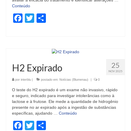
avaliar a eficácia do tratamento e identificar alterações …
Conteúdo
Facebook
Twitter
Share
25
H2 Expirado
NOV 2025
por
interblu
|
postado em:
Notícias (Blumenau)
|
0
O teste do H2 expirado é um exame não invasivo, rápido
e seguro, indicado para investigar intolerâncias como à
lactose e à frutose. Ele mede a quantidade de hidrogênio
presente no ar expirado após a ingestão de substâncias
específicas, ajudando …
Conteúdo
Facebook
Twitter
Share