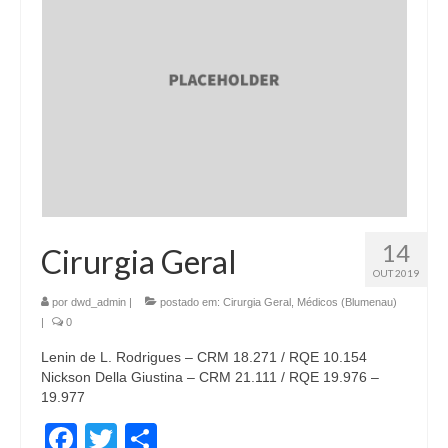
14
Cirurgia Geral
OUT 2019
por
dwd_admin
|
postado em:
Cirurgia Geral
,
Médicos (Blumenau)
|
0
Lenin de L. Rodrigues – CRM 18.271 / RQE 10.154
Nickson Della Giustina – CRM 21.111 / RQE 19.976 –
19.977
Facebook
Twitter
Share