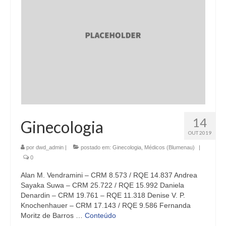
14
Ginecologia
OUT 2019
por
dwd_admin
|
postado em:
Ginecologia
,
Médicos (Blumenau)
|
0
Alan M. Vendramini – CRM 8.573 / RQE 14.837 Andrea
Sayaka Suwa – CRM 25.722 / RQE 15.992 Daniela
Denardin – CRM 19.761 – RQE 11.318 Denise V. P.
Knochenhauer – CRM 17.143 / RQE 9.586 Fernanda
Moritz de Barros …
Conteúdo