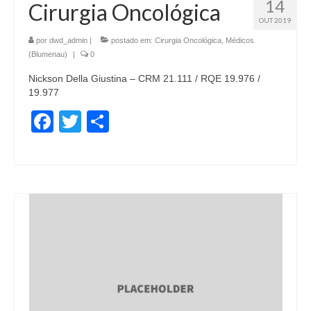
14
Cirurgia Oncológica
OUT 2019
por
dwd_admin
|
postado em:
Cirurgia Oncológica
,
Médicos
(Blumenau)
|
0
Nickson Della Giustina – CRM 21.111 / RQE 19.976 /
19.977
Facebook
Twitter
Share