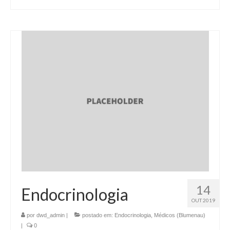
14
Endocrinologia
OUT 2019
por
dwd_admin
|
postado em:
Endocrinologia
,
Médicos (Blumenau)
|
0