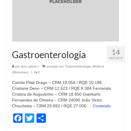
14
Gastroenterologia
OUT 2019
por
dwd_admin
|
postado em:
Gastroenterologia
,
Médicos
(Blumenau)
|
0
Camila Pilati Drago – CRM 18.054 / RQE 10.186
Cristiane Deon – CRM 12.623 / RQE 8.384 Fernanda
Cristina de Augustinho – CRM 18.850 Giankarlo
Fernandes de Oliveira – CRM 24090 João Victor
Chiuchetta – CRM 29.892 / RQE 27.006 …
Conteúdo
Facebook
Twitter
Share