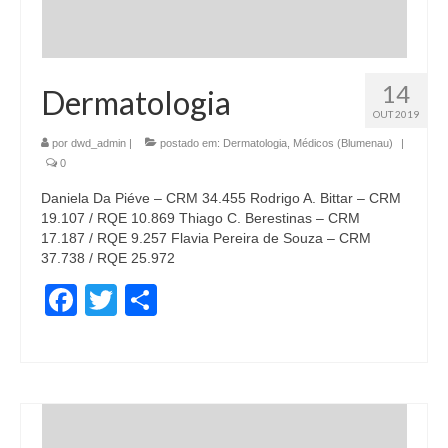
14
Dermatologia
OUT 2019
por
dwd_admin
|
postado em:
Dermatologia
,
Médicos (Blumenau)
|
0
Daniela Da Piéve – CRM 34.455 Rodrigo A. Bittar – CRM
19.107 / RQE 10.869 Thiago C. Berestinas – CRM
17.187 / RQE 9.257 Flavia Pereira de Souza – CRM
37.738 / RQE 25.972
Facebook
Twitter
Share