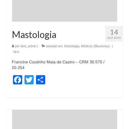
14
Mastologia
OUT 2019
por
dwd_admin
|
postado em:
Mastologia
,
Médicos (Blumenau)
|
0
Francine Coutinho Maia de Castro – CRM 30.570 /
20.254
Facebook
Twitter
Share