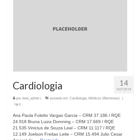
14
Cardiologia
OUT 2019
por
dwd_admin
|
postado em:
Cardiologia
,
Médicos (Blumenau)
|
0
Ana Paula Foletto Vargas Garcia – CRM 37.186 / RQE
24.918 Bruna Luiza Domning – CRM 17.669 / RQE
21.535 Vinicius de Souza Leal – CRM 11.117 / RQE
12.149 Joelson Freitas Leite – CRM 15.494 Julio Cesar