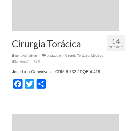
14
Cirurgia Torácica
OUT 2019
por
dwd_admin
|
postado em:
Cirurgia Torácica
,
Médicos
(Blumenau)
|
0
Jose Lino Gonçalves – CRM 9.732 / RQE 4.419
Facebook
Twitter
Share