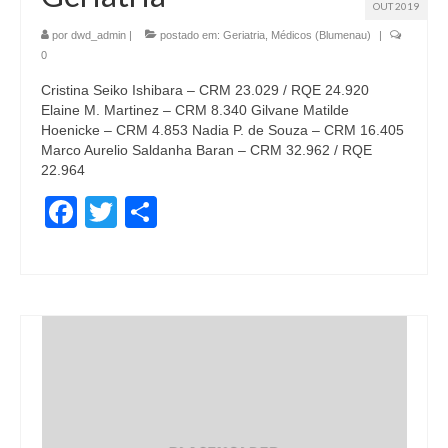
OUT 2019
por
dwd_admin
|
postado em:
Geriatria
,
Médicos (Blumenau)
|
0
Cristina Seiko Ishibara – CRM 23.029 / RQE 24.920
Elaine M. Martinez – CRM 8.340 Gilvane Matilde
Hoenicke – CRM 4.853 Nadia P. de Souza – CRM 16.405
Marco Aurelio Saldanha Baran – CRM 32.962 / RQE
22.964
Facebook
Twitter
Share