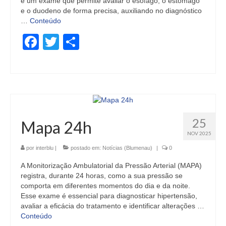
é um exame que permite avaliar o esôfago, o estômago
e o duodeno de forma precisa, auxiliando no diagnóstico
…
Conteúdo
Facebook
Twitter
Share
25
Mapa 24h
NOV 2025
por
interblu
|
postado em:
Notícias (Blumenau)
|
0
A Monitorização Ambulatorial da Pressão Arterial (MAPA)
registra, durante 24 horas, como a sua pressão se
comporta em diferentes momentos do dia e da noite.
Esse exame é essencial para diagnosticar hipertensão,
avaliar a eficácia do tratamento e identificar alterações …
Conteúdo