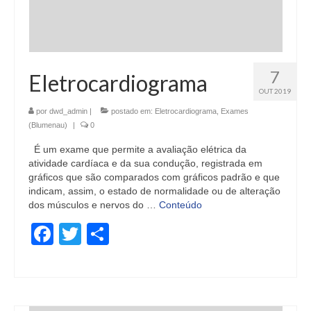
7
Eletrocardiograma
OUT 2019
por
dwd_admin
|
postado em:
Eletrocardiograma
,
Exames
(Blumenau)
|
0
É um exame que permite a avaliação elétrica da
atividade cardíaca e da sua condução, registrada em
gráficos que são comparados com gráficos padrão e que
indicam, assim, o estado de normalidade ou de alteração
dos músculos e nervos do …
Conteúdo
Facebook
Twitter
Share