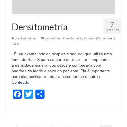
7
Densitometria
OUT 2019
por
dwd_admin
|
postado em:
Densitometria
,
Exames (Blumenau)
|
0
É um exame indolor, simples e seguro, que utiliza uma
fonte de Raio-X para captar e analisar por computador
a densidade mineral dos ossos e compará-la com
padrões da idade e sexo do paciente. Ela é importante
para diagnosticar e tratar a osteoporose e outras …
Conteúdo
Facebook
Twitter
Share