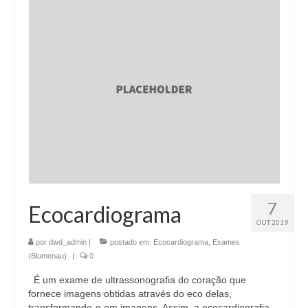
7
Ecocardiograma
OUT 2019
por
dwd_admin
|
postado em:
Ecocardiograma
,
Exames
(Blumenau)
|
0
É um exame de ultrassonografia do coração que
fornece imagens obtidas através do eco delas,
transformando-o em imagens. Assim, a ecocardiografia